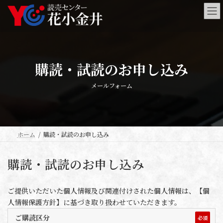
コ
ナ
ン
ビ
テ
ゲ
ン
ー
ツ
シ
へ
ョ
購読・試読のお申し込み
ス
ン
キ
に
ッ
移
メールフォーム
プ
動
ホーム
購読・試読のお申し込み
購読・試読のお申し込み
ご提供いただいた個人情報及び関連付けされた個人情報は、【個
人情報保護方針】に基づき取り扱わせていただきます。
ご購読区分
必須