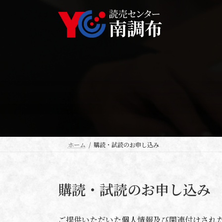
コ
ナ
ン
ビ
テ
ゲ
ン
ー
ツ
シ
へ
ョ
ス
ン
キ
に
ッ
移
プ
動
ホーム
購読・試読のお申し込み
購読・試読のお申し込み
ご提供いただいた個人情報及び関連付けされ